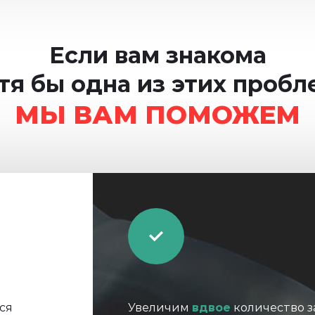
Если вам знакома
тя бы одна из этих пробл
МЫ ВАМ ПОМОЖЕМ
ся
Увеличим
вдвое
количество з