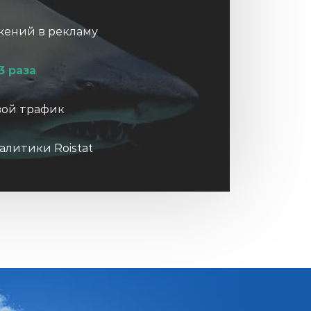
жений в рекламу
3 раза
вой трафик
алитики Roistat