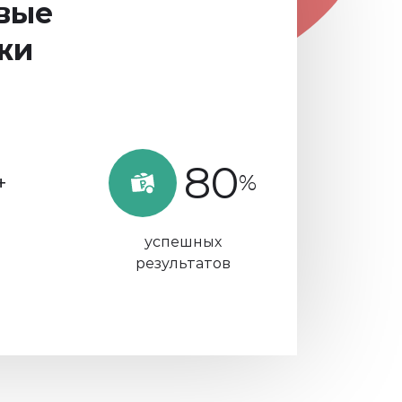
вые
жи
80
+
%
успешных
результатов