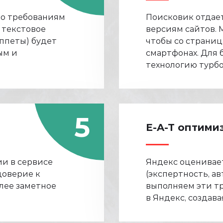
по требованиям
Поисковик отдае
 текстовое
версиям сайтов. 
ппеты) будет
чтобы со страниц
ым и
смартфонах. Для 
технологию турбо
5
E-A-T оптими
и в сервисе
Яндекс oценивает
доверие к
(экспертность, а
лее заметное
выполняем эти тр
в Яндекс, coздав