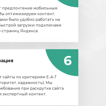
т предпочтение мобильным
Мы оптимизируем контент,
ами было удобно работать на
быстрой загрузки подключаем
-страниц Яндекса.
6
зация
 сайты по критериям E-A-T
вторитет, надежность). Мы
ебования при раскрутке сайта
ая экспертный контент.