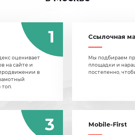
1
Ссылочная ма
декс оценивает
Мы подбираем п
в на сайте и
площадки и нара
 продвижении в
постепенно, чтоб
грамотный
 топ.
3
Mobile-First