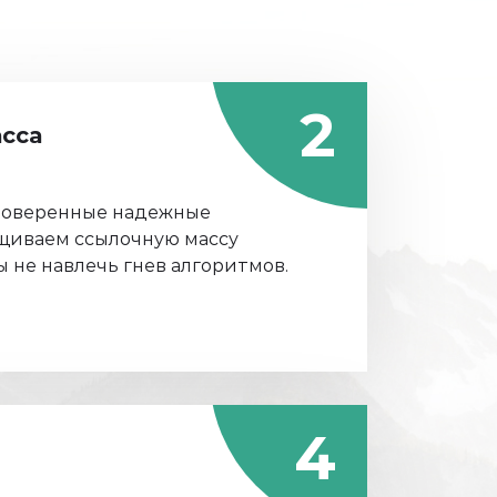
2
сса
роверенные надежные
щиваем ссылочную массу
ы не навлечь гнев алгоритмов.
4