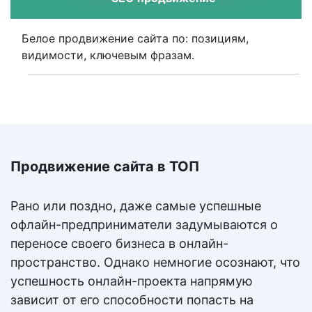
Белое продвижение сайта по: позициям,
видимости, ключевым фразам.
От 25 000 ₽
Цена:
Подробнее
Продвижение сайта в ТОП
Разработка сайтов
Рано или поздно, даже самые успешные
Создадим стабильный генератор целевых заявок
офлайн-предприниматели задумываются о
и звонков.
переносе своего бизнеса в онлайн-
пространство. Однако немногие осознают, что
От 120 000 ₽
Цена:
успешность онлайн-проекта напрямую
зависит от его способности попасть на