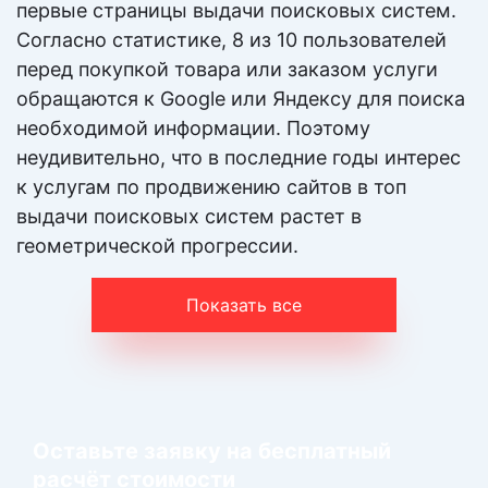
первые страницы выдачи поисковых систем.
Подробнее
Согласно статистике, 8 из 10 пользователей
перед покупкой товара или заказом услуги
Фирменный стиль
обращаются к Google или Яндексу для поиска
необходимой информации. Поэтому
Выделение компании среди конкурентов и
неудивительно, что в последние годы интерес
создание узнаваемого образ в глазах
к услугам по продвижению сайтов в топ
потребителей
выдачи поисковых систем растет в
геометрической прогрессии.
По запросу
Цена:
Показать все
Подробнее
Таргетированная реклама
Оставьте заявку на бесплатный
Разработка РК для myTarget, VK, OK, FaceBook,
расчёт стоимости
Instagram для огромного охвата ЦА