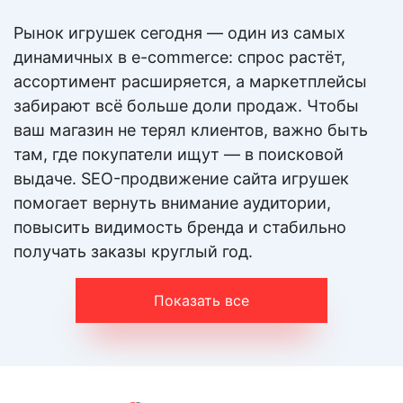
Разработка РК для myTarget, VK, OK, FaceBook,
Instagram для огромного охвата ЦА
Рынок игрушек сегодня — один из самых
динамичных в e-commerce: спрос растёт,
ассортимент расширяется, а маркетплейсы
От 25 000 ₽
Цена:
забирают всё больше доли продаж. Чтобы
ваш магазин не терял клиентов, важно быть
Подробнее
там, где покупатели ищут — в поисковой
выдаче. SEO-продвижение сайта игрушек
SMM
помогает вернуть внимание аудитории,
повысить видимость бренда и стабильно
Эффективное продвижение бренда в социальных
получать заказы круглый год.
сетях. Формирование имиджа бренда
Показать все
От 15 000 ₽
Цена:
Подробнее