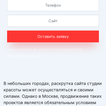
Фирменный стиль
Выделение компании среди конкурентов и
создание узнаваемого образ в глазах
потребителей
Оставить заявку
По запросу
Цена:
Оставляя заявку, вы даёте согласие на обработку
персональных данных
Подробнее
Таргетированная реклама
В небольших городах, раскрутка сайта студии
Разработка РК для myTarget, VK, OK, FaceBook,
красоты может осуществляться и своими
Instagram для огромного охвата ЦА
силами. Однако в Москве, продвижение таких
проектов является обязательным условием