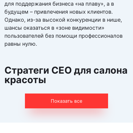
От 25 000 ₽
Цена:
для поддержания бизнеса «на плаву», а в
будущем – привлечения новых клиентов.
Однако, из-за высокой конкуренции в нише,
Подробнее
шансы оказаться в «зоне видимости»
пользователей без помощи профессионалов
SMM
равны нулю.
Эффективное продвижение бренда в социальных
сетях. Формирование имиджа бренда
Стратеги СЕО для салона
красоты
От 15 000 ₽
Цена:
Подробнее
Показать все