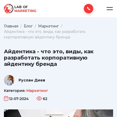
LAB OF
MARKETING
Главная
/
Блог
/
Маркетинг
/
Айдентика - что это, виды, как разработать
корпоративную айдентику бренда
Айдентика - что это, виды, как
разработать корпоративную
айдентику бренда
Руслан Диев
Категория:
Маркетинг
12-07-2024
62