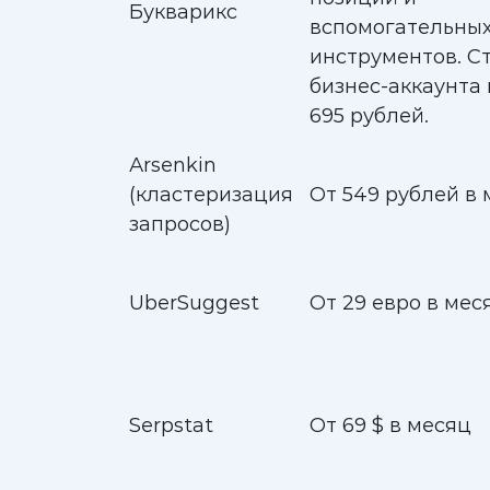
Букварикс
вспомогательны
инструментов. С
бизнес-аккаунта 
695 рублей.
Аrsenkin
(кластеризация
От 549 рублей в
запросов)
UberSuggest
От 29 евро в мес
Serpstat
От 69 $ в месяц