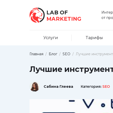
LAB OF
Интер
от пр
MARKETING
Услуги
Тарифы
Главная
/
Блог
/
SEO
/
Лучшие инструмент
Лучшие инструмент
Сабина Глеева
Категория:
SEO