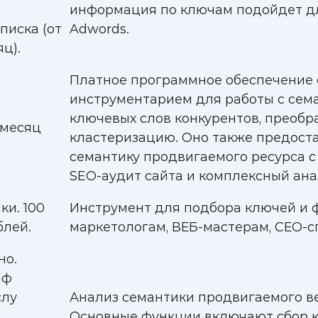
информация по ключам подойдет дл
писка (от
Adwords.
ц).
Платное программное обеспечение
инструментарием для работы с сема
ключевых слов конкурентов, преобр
 месяц
кластеризацию. Оно также предост
семантику продвигаемого ресурса с
SEO-аудит сайта и комплексный ана
ки. 100
Инструмент для подбора ключей и 
блей.
маркетологам, ВЕБ-мастерам, СЕО-с
но.
иф
слу
Анализ семантики продвигаемого ве
Основные функции включают сбор к