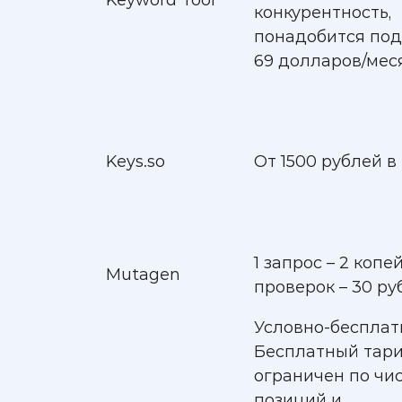
Keyword Tool
конкурентность,
понадобится под
69 долларов/меся
Keys.so
От 1500 рублей в
1 запрос – 2 копей
Mutagen
проверок – 30 ру
Условно-бесплат
Бесплатный тар
ограничен по чи
позиций и