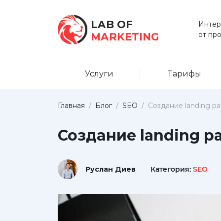
LAB OF
Интер
от пр
MARKETING
Услуги
Тарифы
Главная
/
Блог
/
SEO
/
Создание landing pa
Создание landing p
Руслан Диев
Категория:
SEO