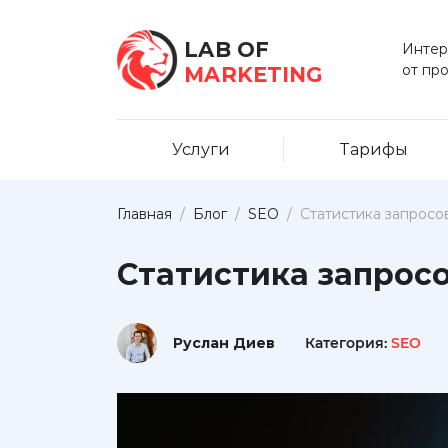
LAB OF
Интер
от пр
MARKETING
Услуги
Тарифы
Главная
/
Блог
/
SEO
/
Статистика запросо
Статистика запросо
Руслан Диев
Категория:
SEO