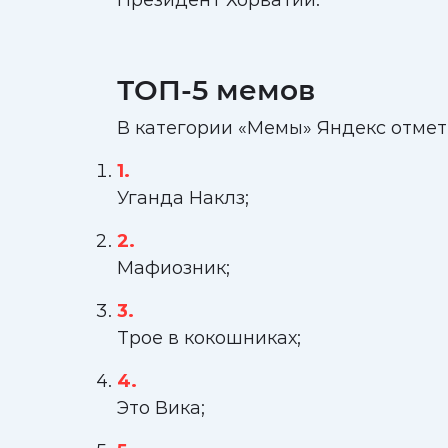
Президент Хорватии.
ТОП-5 мемов
В категории «Мемы» Яндекс отме
Уганда Наклз;
Мафиозник;
Трое в кокошниках;
Это Вика;