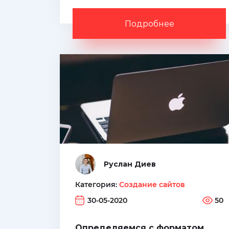
материал для курсовой и
диплома, да что говорить -
Подробнее
детям еще в начальной школе
дают задание создать
презентацию.
Руслан Диев
Категория:
Создание сайтов
30-05-2020
50
Определяемся с форматом